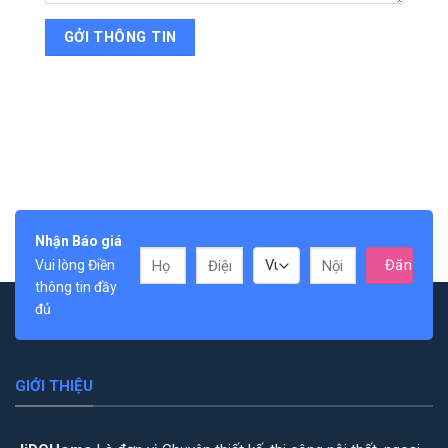
Nhận Báo giá
Vui lòng Điền
thông tin đầy
đủ
GIỚI THIỆU