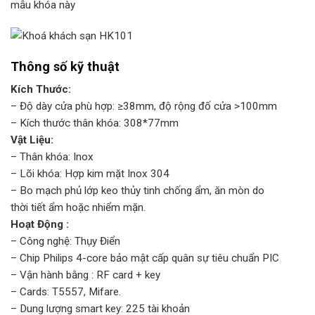
mẫu khóa này
Thông số kỹ thuật
Kích Thước:
– Độ dày cửa phù hợp: ≥38mm, độ rộng đố cửa >100mm
– Kích thước thân khóa: 308*77mm
Vật Liệu:
– Thân khóa: Inox
– Lõi khóa: Hợp kim mặt Inox 304
– Bo mạch phủ lớp keo thủy tinh chống ẩm, ăn mòn do
thời tiết ẩm hoặc nhiểm mặn.
Hoạt Động :
– Công nghệ: Thụy Điển
– Chip Philips 4-core bảo mật cấp quân sự tiêu chuẩn PIC
– Vận hành bằng : RF card + key
– Cards: T5557, Mifare.
– Dung lượng smart key: 225 tài khoản