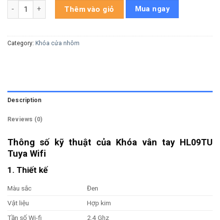
Khoá vân tay HL09TU Tuya Wifi quantity
Mua ngay
Thêm vào giỏ
Category:
Khóa cửa nhôm
Description
Reviews (0)
Thông số kỹ thuật của Khóa vân tay HL09TU
Tuya Wifi
1. Thiết kế
Màu sắc
Đen
Vật liệu
Hợp kim
Tần số Wi-fi
2.4 Ghz