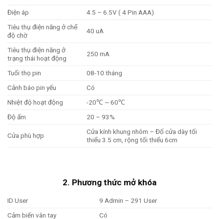
Điện áp
4.5 – 6.5V ( 4 Pin AAA)
Tiêu thụ điện năng ở chế
40 uA
độ chờ
Tiêu thụ điện năng ở
250 mA
trạng thái hoạt động
Tuổi thọ pin
08-10 tháng
Cảnh báo pin yếu
Có
Nhiệt độ hoạt động
-20℃ ~ 60℃
Độ ẩm
20 – 93%
Cửa kính khung nhôm – Đố cửa dày tối
Cửa phù hợp
thiểu 3.5 cm, rộng tối thiểu 6cm
2. Phương thức mở khóa
ID User
9 Admin – 291 User
Cảm biến vân tay
Có