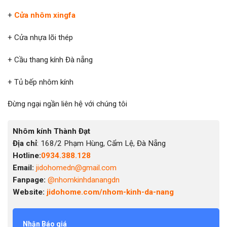
+
Cửa nhôm xingfa
+ Cửa nhựa lõi thép
+ Cầu thang kính Đà nẵng
+ Tủ bếp nhôm kính
Đừng ngại ngần liên hệ với chúng tôi
Nhôm kính Thành Đạt
Địa chỉ
: 168/2 Phạm Hùng, Cẩm Lệ, Đà Nẵng
Hotline:
0934.388.128
Email:
jidohomedn@gmail.com
Fanpage:
@nhomkinhdanangdn
Website:
jidohome.com/nhom-kinh-da-nang
Nhận Báo giá