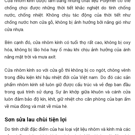
Cửa nhôm kính được làm bằng những chất liệu Polymer có thể
chống chọi được những thời tiết khắc nghiệt do tính chống
nước, chống nhiệt. Không chịu tác động của thời tiết như
chống nước hơn cửa gỗ, không bị ảnh hưởng bởi nắng gió như
cửa nhựa.
Bên cạnh đó, cửa nhôm kính có tuổi thọ rất cao, không bị oxy
hóa, không bị lão hóa hay ố màu khi chịu ảnh hưởng của ánh
nắng mặt trời và mưa axít.
Cửa nhôm kính so với cửa gỗ thì không bị co ngót, chông vênh
trong điều kiện khí hậu nhiệt đới của Việt nam. Do đó các sản
phẩm nhôm kính sẽ luôn giữ được cấu trúc và vẻ đẹp ban đầu
trong quá trình sử dụng. Sự ăn khớp giữa khuôn và cánh cửa
luôn đảm bảo độ kín, khít, giữ nhiệt cho căn phòng của bạn ấm
về mùa đông và mát về mùa hè.
Sơn sửa lau chùi tiện lợi
Do tính chất đặc điểm của hai loại vật liệu nhôm và kính mà các